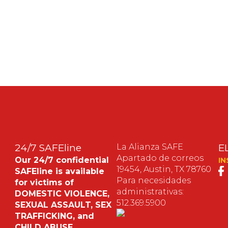
,
,
24/7 SAFEline
La Alianza SAFE
E
Apartado de correos
Our 24/7 confidential
IN
19454, Austin, TX 78760
SAFEline is available
Para necesidades
for victims of
administrativas:
e
DOMESTIC VIOLENCE,
512.369.5900
SEXUAL ASSAULT, SEX
l
TRAFFICKING, and
CHILD ABUSE.