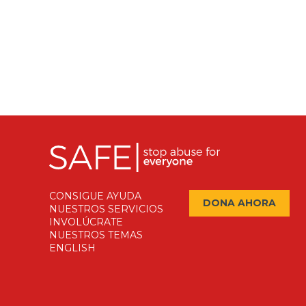
s
,
,
,
t
a
s
CONSIGUE AYUDA
DONA AHORA
NUESTROS SERVICIOS
INVOLÚCRATE
NUESTROS TEMAS
ENGLISH