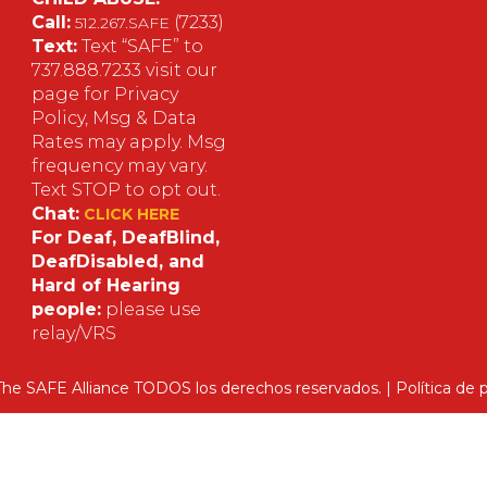
m
Call:
(7233)
512.267.SAFE
Text:
Text “SAFE” to
s
737.888.7233 visit our
page for Privacy
Policy, Msg & Data
Rates may apply. Msg
frequency may vary.
Text STOP to opt out.
Chat:
CLICK HERE
For Deaf, DeafBlind,
DeafDisabled, and
Hard of Hearing
people:
please use
relay/VRS
The SAFE Alliance TODOS los derechos reservados. |
Política
de p