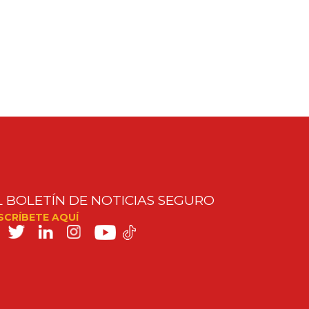
,
,
L BOLETÍN DE NOTICIAS SEGURO
SCRÍBETE AQUÍ
SAFE
n
os