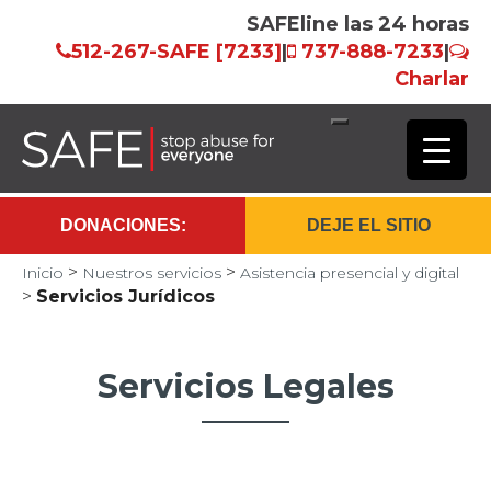
SAFEline las 24 horas
512-267-SAFE [7233]
|
737-888-7233
|
Charlar
Saltar
al
contenido
DONACIONES:
DEJE EL SITIO
principal
>
>
Inicio
Nuestros servicios
Asistencia presencial y digital
>
Servicios Jurídicos
Servicios Legales