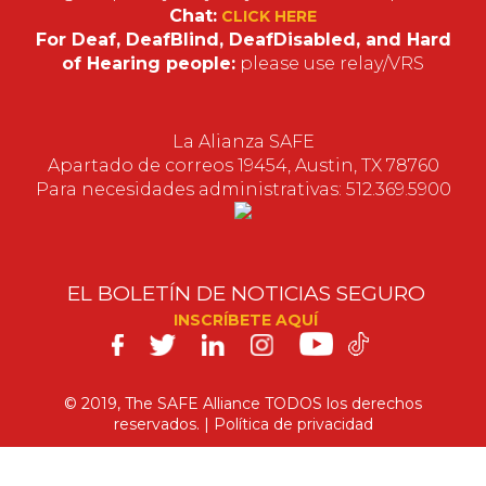
Chat:
CLICK HERE
For Deaf, DeafBlind, DeafDisabled, and Hard
of Hearing people:
please use relay/VRS
La Alianza SAFE
Apartado de correos 19454, Austin, TX 78760
Para necesidades administrativas: 512.369.5900
EL BOLETÍN DE NOTICIAS SEGURO
INSCRÍBETE AQUÍ
SAFE
en
© 2019, The SAFE Alliance TODOS los derechos
reservados. |
Política
de privacidad
los