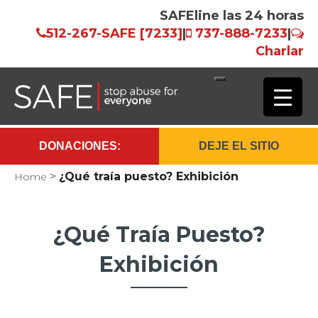
SAFEline las 24 horas
512-267-SAFE [7233]
|
737-888-7233
|
Charlar
Saltar
al
contenido
DONACIONES:
DEJE EL SITIO
principal
>
¿Qué traía puesto? Exhibición
Home
¿Qué Traía Puesto?
Exhibición