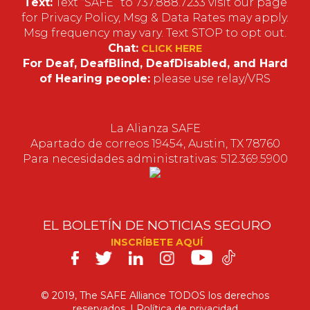
Text:
Text “SAFE” to 737.888.7233 visit our page
for Privacy Policy, Msg & Data Rates may apply.
Msg frequency may vary. Text STOP to opt out.
Chat:
CLICK HERE
For Deaf, DeafBlind, DeafDisabled, and Hard
of Hearing people:
please use relay/VRS
La Alianza SAFE
Apartado de correos 19454, Austin, TX 78760
Para necesidades administrativas: 512.369.5900
EL BOLETÍN DE NOTICIAS SEGURO
INSCRÍBETE AQUÍ
SAFE
en
© 2019, The SAFE Alliance TODOS los derechos
reservados. |
Política
de privacidad